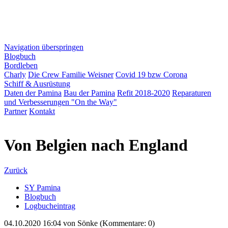
Navigation überspringen
Blogbuch
Bordleben
Charly
Die Crew Familie Weisner
Covid 19 bzw Corona
Schiff & Ausrüstung
Daten der Pamina
Bau der Pamina
Refit 2018-2020
Reparaturen
und Verbesserungen "On the Way"
Partner
Kontakt
Von Belgien nach England
Zurück
SY Pamina
Blogbuch
Logbucheintrag
04.10.2020 16:04
von
Sönke
(Kommentare: 0)