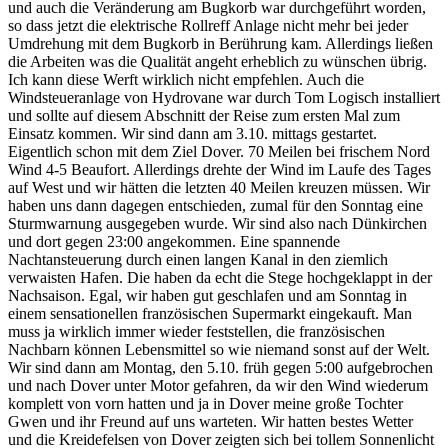
und auch die Veränderung am Bugkorb war durchgeführt worden,
so dass jetzt die elektrische Rollreff Anlage nicht mehr bei jeder
Umdrehung mit dem Bugkorb in Berührung kam. Allerdings ließen
die Arbeiten was die Qualität angeht erheblich zu wünschen übrig.
Ich kann diese Werft wirklich nicht empfehlen. Auch die
Windsteueranlage von Hydrovane war durch Tom Logisch installiert
und sollte auf diesem Abschnitt der Reise zum ersten Mal zum
Einsatz kommen. Wir sind dann am 3.10. mittags gestartet.
Eigentlich schon mit dem Ziel Dover. 70 Meilen bei frischem Nord
Wind 4-5 Beaufort. Allerdings drehte der Wind im Laufe des Tages
auf West und wir hätten die letzten 40 Meilen kreuzen müssen. Wir
haben uns dann dagegen entschieden, zumal für den Sonntag eine
Sturmwarnung ausgegeben wurde. Wir sind also nach Dünkirchen
und dort gegen 23:00 angekommen. Eine spannende
Nachtansteuerung durch einen langen Kanal in den ziemlich
verwaisten Hafen. Die haben da echt die Stege hochgeklappt in der
Nachsaison. Egal, wir haben gut geschlafen und am Sonntag in
einem sensationellen französischen Supermarkt eingekauft. Man
muss ja wirklich immer wieder feststellen, die französischen
Nachbarn können Lebensmittel so wie niemand sonst auf der Welt.
Wir sind dann am Montag, den 5.10. früh gegen 5:00 aufgebrochen
und nach Dover unter Motor gefahren, da wir den Wind wiederum
komplett von vorn hatten und ja in Dover meine große Tochter
Gwen und ihr Freund auf uns warteten. Wir hatten bestes Wetter
und die Kreidefelsen von Dover zeigten sich bei tollem Sonnenlicht