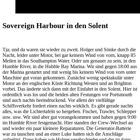
Sovereign Harbour in den Solent
Tja; und da waren sie wieder zu zweit. Holger und Sönke durch die
Nacht, leider unter Motor, bei gar keinem Wind von vorn, knapp 85
Meilen in das Southampton Water. Oder um genauer zu sein, in den
Humble River, in die Hubble Bay Marina. Wir sind gegen 18:00 aus
der Marina gestartet und mit wenig bis keinem Wind von vorn unter
Maschine gut voran gekommen. Zunächst wenig spektakulär unter
Motor an der englischen Küste Richtung Westen und an Brighton
vorbei. Das änderte sich dann mit der Einfahrt in den Solent. Hier ist
ordentlich was los und die beiden alten Festungen vor Portsmouth
sind auch nachts beeindruckend. Vor allem der vielfältige
Schiffsverkehr fordert einen nachts wirklich. Es gibt gerade nachts
alles, was die Lichtertafeln so hergeben. Fischer, Trawler, Schlepper
usw. usw. Wir sind aber gut vorangekommen und haben gegen 9:00
im Humble River festgemacht. Hier standen der Crew-Wechsel an
und wieder ein paar kleinere Reparaturen. Die Generator-Batterie
war zu tauschen und an einer Luke hatten sich die Anschläge
aufgelöst. Dann haben wir Holger verabschiedet und der ist dann