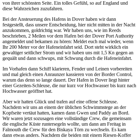
von ihrer schönsten Seite. Ein tolles Gefühl, so auf England und
diese Wahrzeichen zuzufahren.
Bei der Ansteuerung des Hafens in Dover haben wir dann
festgestellt, dass unsere Entscheidung, hier nicht mitten in der Nacht
anzukommen, goldrichtig war. Wir haben uns, wie im Reeds
beschrieben, 2 Meilen vor dem Hafen bei der Dover Port Authority
angemeldet und bekamen zu hören: Meldet euch mal wieder, wenn
Ihr 200 Meter vor der Hafeneinfahrt seid. Dort steht wirklich ein
gewaltiger seitlicher Strom und wir haben uns mit 1,5 Kn gegen an
gequält und dann schwups, mit Schwung durch die Hafeneinfahrt.
Im Vorhafen dann Schiff klarieren, Fender und Leinen vorbereiten
und mal gleich einen Anraunzer kassieren von der Border Control,
warum das denn so lange dauert. Der Hafen in Dover liegt hinter
einer Gezeiten-Schleuse, die nur kurz vor Hochwasser bis kurz nach
Hochwasser geöffnet hat.
Aber wir hatten Glück und trafen auf eine offene Schleuse.
Nachdem wir uns an einem der üblichen Schwimmstege an der
Kopfseite vertäut hatten, kamen dann Gwen und Paddy an Bord.
Wir waren jetzt sozusagen eine vollständige Crew, die gemeinsam
die englische Küste runtersegeln wollte, um dann am Freitag in
Falmouth die Crew für den Biskaya Törn zu wechseln. Es kam
dann etwas anders. Nachdem die beiden mit einem Riesen-Koffer