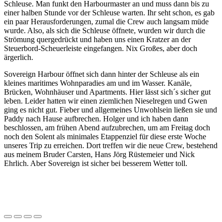
Schleuse. Man funkt den Harbourmaster an und muss dann bis zu
einer halben Stunde vor der Schleuse warten. Ihr seht schon, es gab
ein paar Herausforderungen, zumal die Crew auch langsam müde
wurde. Also, als sich die Schleuse öffnete, wurden wir durch die
Strömung quergedrückt und haben uns einen Kratzer an der
Steuerbord-Scheuerleiste eingefangen. Nix Großes, aber doch
ärgerlich.
Sovereign Harbour öffnet sich dann hinter der Schleuse als ein
kleines maritimes Wohnparadies am und im Wasser. Kanäle,
Brücken, Wohnhäuser und Apartments. Hier lässt sich´s sicher gut
leben. Leider hatten wir einen ziemlichen Nieselregen und Gwen
ging es nicht gut. Fieber und allgemeines Unwohlsein ließen sie und
Paddy nach Hause aufbrechen. Holger und ich haben dann
beschlossen, am frühen Abend aufzubrechen, um am Freitag doch
noch den Solent als minimales Etappenziel für diese erste Woche
unseres Trip zu erreichen. Dort treffen wir die neue Crew, bestehend
aus meinem Bruder Carsten, Hans Jörg Rüstemeier und Nick
Ehrlich. Aber Sovereign ist sicher bei besserem Wetter toll.