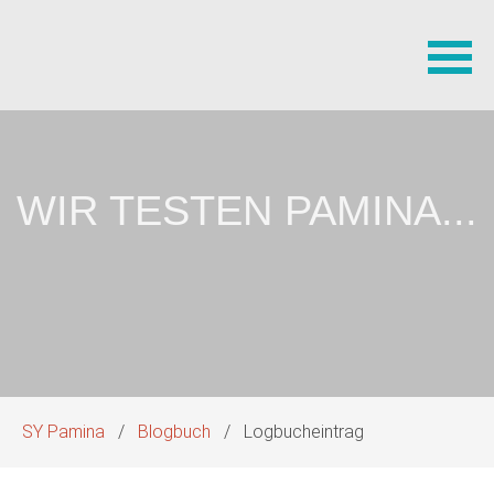
Navigation
überspringen
WIR TESTEN PAMINA...
SY Pamina
Blogbuch
Logbucheintrag