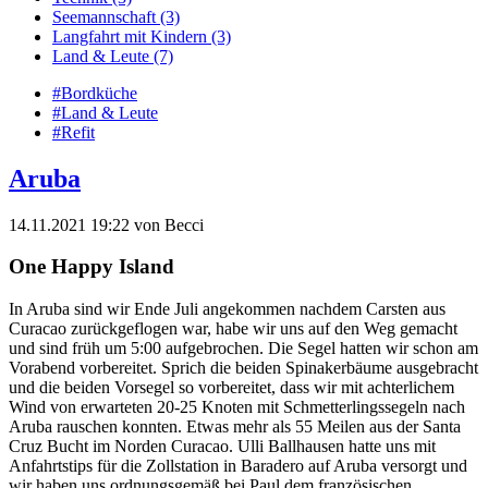
Seemannschaft
(3)
Langfahrt mit Kindern
(3)
Land & Leute
(7)
#Bordküche
#Land & Leute
#Refit
Aruba
14.11.2021 19:22
von
Becci
One Happy Island
In Aruba sind wir Ende Juli angekommen nachdem Carsten aus
Curacao zurückgeflogen war, habe wir uns auf den Weg gemacht
und sind früh um 5:00 aufgebrochen. Die Segel hatten wir schon am
Vorabend vorbereitet. Sprich die beiden Spinakerbäume ausgebracht
und die beiden Vorsegel so vorbereitet, dass wir mit achterlichem
Wind von erwarteten 20-25 Knoten mit Schmetterlingssegeln nach
Aruba rauschen konnten. Etwas mehr als 55 Meilen aus der Santa
Cruz Bucht im Norden Curacao. Ulli Ballhausen hatte uns mit
Anfahrtstips für die Zollstation in Baradero auf Aruba versorgt und
wir haben uns ordnungsgemäß bei Paul dem französischen