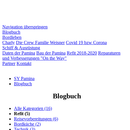
Navigation überspringen
Blogbuch
Bordleben
Charly
Die Crew Familie Weisner
Covid 19 bzw Corona
Schiff & Ausrüstung
Daten der Pamina
Bau der Pamina
Refit 2018-2020
Reparaturen
und Verbesserungen "On the Way"
Partner
Kontakt
SY Pamina
Blogbuch
Blogbuch
Alle Kategorien
(16)
Refit
(5)
Reisevorbereitungen
(6)
Bordküche
(2)
Technik
(3)